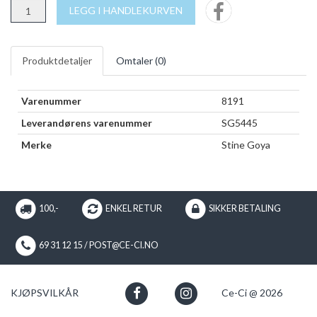
LEGG I HANDLEKURVEN
Produktdetaljer
Omtaler (
0
)
Varenummer
8191
Leverandørens varenummer
SG5445
Merke
Stine Goya
100,-
ENKEL RETUR
SIKKER BETALING
69 31 12 15 / POST@CE-CI.NO
KJØPSVILKÅR
Ce-Ci @ 2026