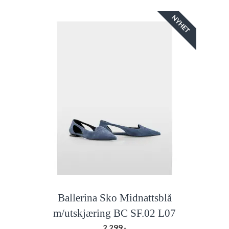
NYHET
Ballerina Sko Midnattsblå
m/utskjæring BC SF.02 L07
2.299,-