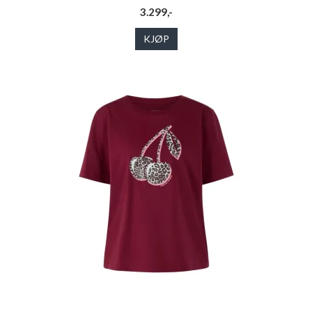
3.299,-
KJØP