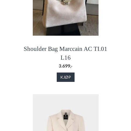
Shoulder Bag Marccain AC TI.01
L16
3.699,-
KJØP