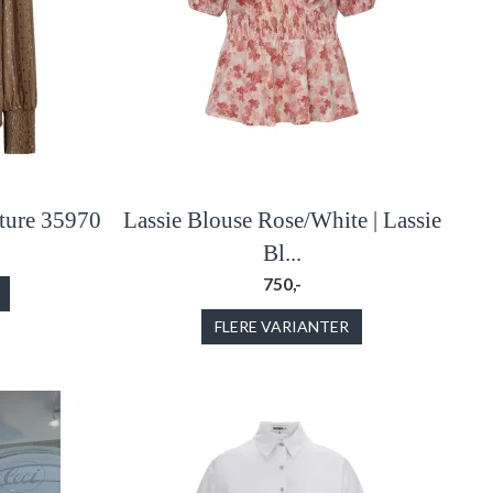
uture 35970
Lassie Blouse Rose/White | Lassie
Bl...
750,-
FLERE VARIANTER