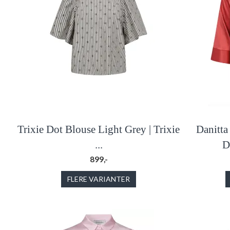
Trixie Dot Blouse Light Grey | Trixie
Danitta
...
D
899,-
FLERE VARIANTER