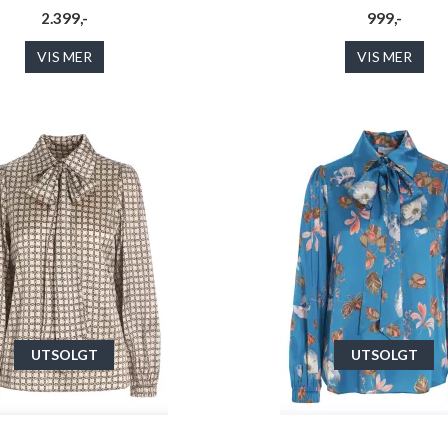
2.399,-
999,-
VIS MER
VIS MER
UTSOLGT
UTSOLGT