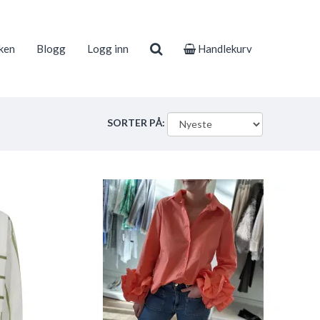
ken
Blogg
Logg inn
Handlekurv
SORTER PÅ: