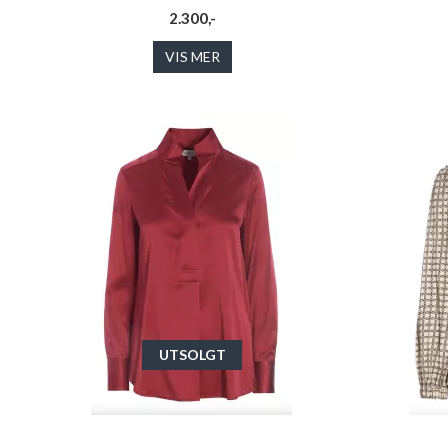
2.300,-
VIS MER
UTSOLGT