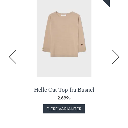
Busnel
Helle Oat Top fra Busnel
Vilan
2.699,-
FLERE VARIANTER