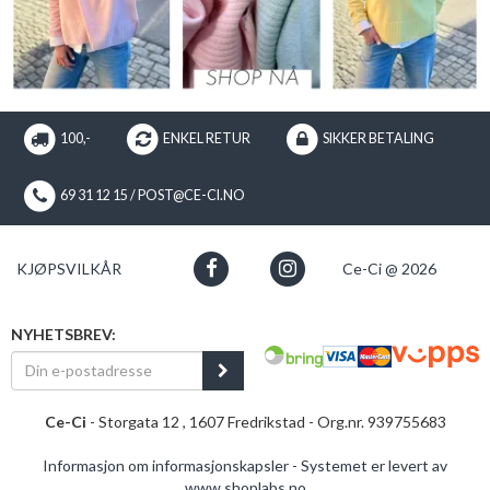
100,-
ENKEL RETUR
SIKKER BETALING
69 31 12 15 / POST@CE-CI.NO
KJØPSVILKÅR
Ce-Ci @ 2026
NYHETSBREV:
Ce-Ci
- Storgata 12 , 1607 Fredrikstad - Org.nr. 939755683
Informasjon om informasjonskapsler
-
Systemet er levert av
www.shoplabs.no