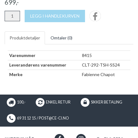
699,-
LEGG I HANDLEKURVEN
Produktdetaljer
Omtaler (
0
)
Varenummer
8415
Leverandørens varenummer
CLT-292-TSH-SS24
Merke
Fabienne Chapot
100,-
ENKEL RETUR
SIKKER BETALING
69 31 12 15 / POST@CE-CI.NO