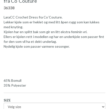
fra Co´Couture
36338
LaraCC Crochet Dress fra Co´Couture.
Lekker kjole som er heklet og med litt åpen rygg som kan lukkes
med knyting.
Kjolen har en splitt bak som gir en litt ekstra feminin vri.
Ellers er kjolen rett i modellen og har en underkjole som passer fint
for den som vil ha et dekt underlag.
Nydelig kjole som passer varmere sesonger.
65% Bomull
35% Polyester
SIZE