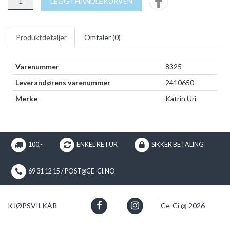
LEGG I HANDLEKURVEN
Produktdetaljer
Omtaler (
0
)
Varenummer
8325
Leverandørens varenummer
2410650
Merke
Katrin Uri
100,-
ENKEL RETUR
SIKKER BETALING
69 31 12 15 / POST@CE-CI.NO
KJØPSVILKÅR
Ce-Ci @ 2026