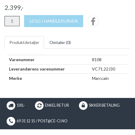
2.399,-
LEGG I HANDLEKURVEN
Produktdetaljer
Omtaler (
0
)
Varenummer
8108
Leverandørens varenummer
VC71.22J30
Merke
Marccain
100,-
ENKEL RETUR
SIKKER BETALING
69 31 12 15 / POST@CE-CI.NO