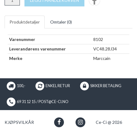
LEGG I HANDLEKURVEN
Produktdetaljer
Omtaler (
0
)
Varenummer
8102
Leverandørens varenummer
VC48.28J34
Merke
Marccain
100,-
ENKEL RETUR
SIKKER BETALING
69 31 12 15 / POST@CE-CI.NO
KJØPSVILKÅR
Ce-Ci @ 2026