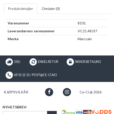
Produktdetaljer
Omtaler (
0
)
Varenummer
8101
Leverandørens varenummer
VC21.48J37
Merke
Marccain
100,-
ENKEL RETUR
SIKKER BETALING
69 31 12 15 / POST@CE-CI.NO
KJØPSVILKÅR
Ce-Ci @ 2026
NYHETSBREV: