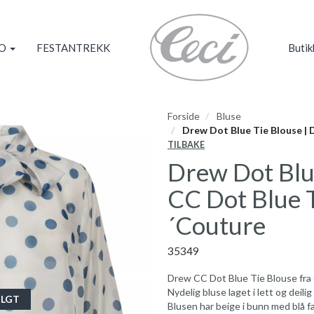
KO
FESTANTREKK
Butik
Forside
Bluse
Drew Dot Blue Tie Blouse | 
TILBAKE
Drew Dot Blu
CC Dot Blue T
´Couture
35349
Drew CC Dot Blue Tie Blouse fra
Nydelig bluse laget i lett og deil
LGT
Blusen har beige i bunn med blå f