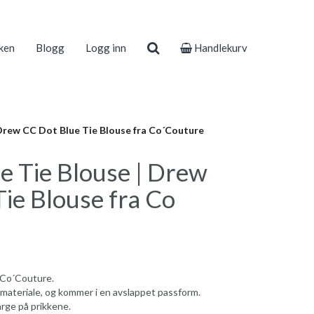
ken
Blogg
Logg inn
Handlekurv
Drew CC Dot Blue Tie Blouse fra Co´Couture
e Tie Blouse | Drew
ie Blouse fra Co
 Co´Couture.
ig materiale, og kommer i en avslappet passform.
arge på prikkene.