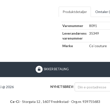
Produktdetaljer
Omtaler (
Varenummer
8091
Leverandørens
35349
varenummer
Merke
Co`couture
SIKKER BETALING
NYHETSBREV:
i @ 2026
Ce-Ci
- Storgata 12 , 1607 Fredrikstad - Org.nr. 939755683