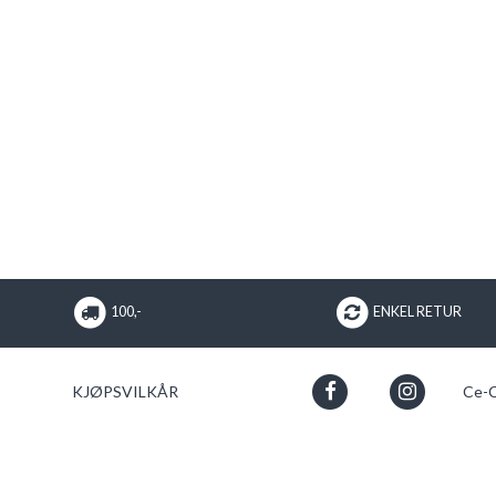
100,-
ENKEL RETUR
KJØPSVILKÅR
Ce-C