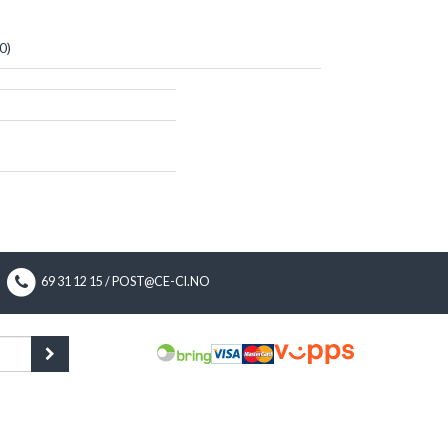
0
)
69 31 12 15 / POST@CE-CI.NO