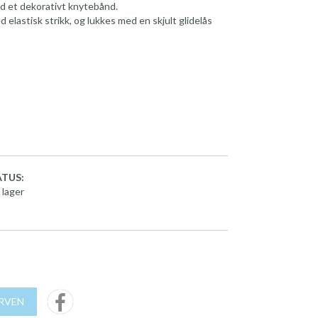
d et dekorativt knytebånd.
elastisk strikk, og lukkes med en skjult glidelås
TUS:
 lager
URVEN