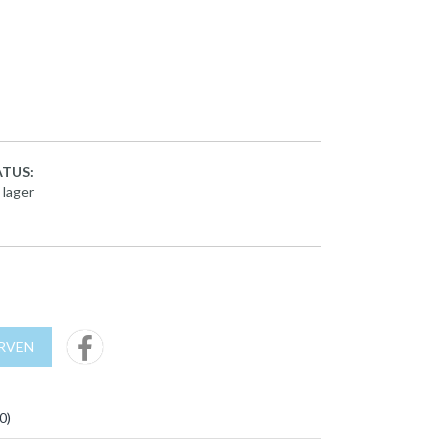
TUS:
 lager
URVEN
0
)