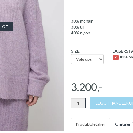
30% mohair
LGT
30% ull
40% nylon
SIZE
LAGERSTA
Ikke på
3.200,-
LEGG I HANDLEK
Produktdetaljer
Omtaler (