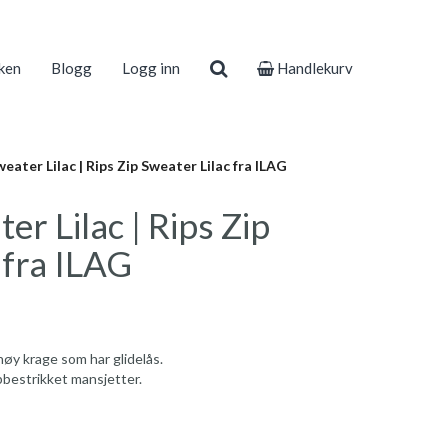
ken
Blogg
Logg inn
Handlekurv
eater Lilac | Rips Zip Sweater Lilac fra ILAG
er Lilac | Rips Zip
 fra ILAG
høy krage som har glidelås.
bestrikket mansjetter.