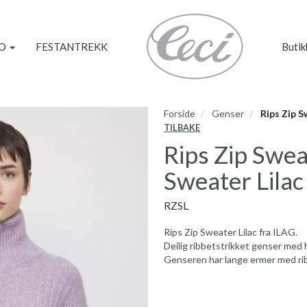
KO
FESTANTREKK
Butik
Forside
Genser
Rips Zip Sw
TILBAKE
Rips Zip Sweat
Sweater Lilac
RZSL
Rips Zip Sweater Lilac fra ILAG.
Deilig ribbetstrikket genser med 
Genseren har lange ermer med rib