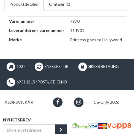
Produktdetaljer
Omtaler (
0
)
Varenummer
7970
Leverandørens varenummer
114901
Merke
Princess goes to Hollywood
100,-
ENKEL RETUR
SIKKER BETALING
69 31 12 15 / POST@CE-CI.NO
KJØPSVILKÅR
Ce-Ci @ 2026
NYHETSBREV: