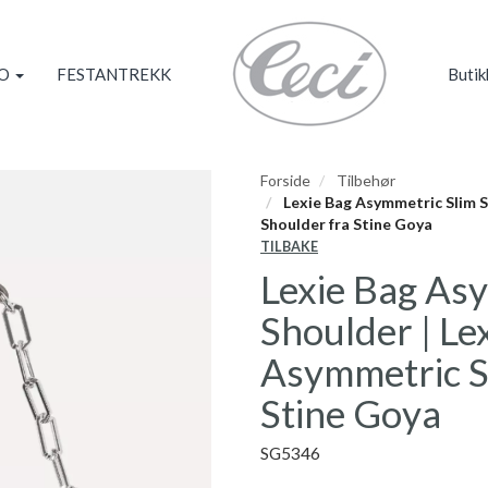
KO
FESTANTREKK
Butik
Forside
Tilbehør
Lexie Bag Asymmetric Slim S
Shoulder fra Stine Goya
TILBAKE
Lexie Bag As
Shoulder | L
Asymmetric S
Stine Goya
SG5346