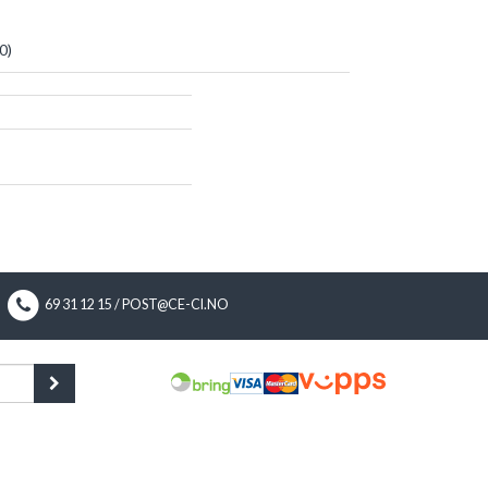
0
)
69 31 12 15 / POST@CE-CI.NO