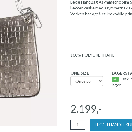
Lexie HandBag Asymmetric Slim S
Lekker veske med asymmetrisk sk
Vesken har også et krokodille print
100% POLYURETHANE
ONE SIZE
LAGERSTA
1 stk. 
lager
2.199,-
LEGG I HANDLEK