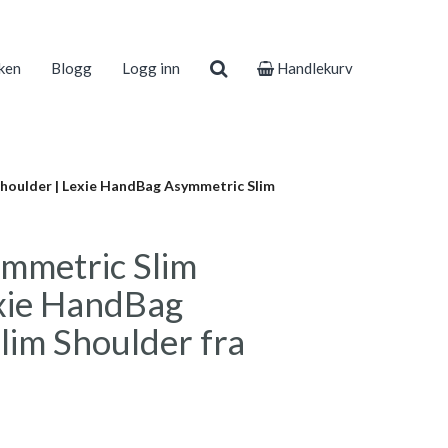
ken
Blogg
Logg inn
Handlekurv
houlder | Lexie HandBag Asymmetric Slim
ymmetric Slim
exie HandBag
lim Shoulder fra