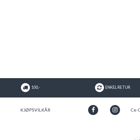
100,-
ENKEL RETUR
KJØPSVILKÅR
Ce-C