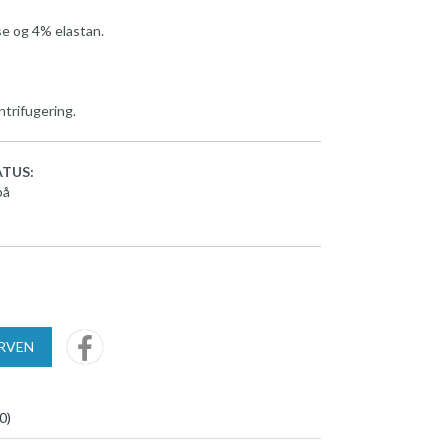
se og 4% elastan.
ntrifugering.
TUS:
på
URVEN
0
)