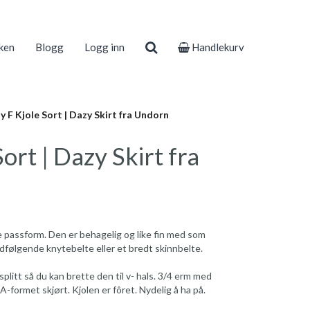
ken
Blogg
Logg inn
Handlekurv
 F Kjole Sort | Dazy Skirt fra Undorn
ort | Dazy Skirt fra
te passform. Den er behagelig og like fin med som
dfølgende knytebelte eller et bredt skinnbelte.
plitt så du kan brette den til v- hals. 3/4 erm med
. A-formet skjørt. Kjolen er fôret. Nydelig å ha på.