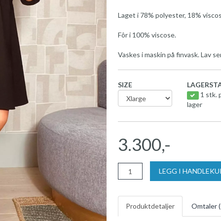
Laget i 78% polyester, 18% visco
Fôr i 100% viscose.
Vaskes i maskin på finvask. Lav se
SIZE
LAGERSTA
1 stk. 
lager
3.300,-
LEGG I HANDLEK
Produktdetaljer
Omtaler (