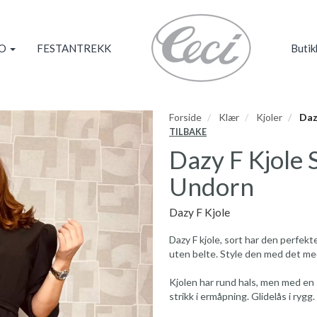
KO
FESTANTREKK
Butik
Forside
Klær
Kjoler
Dazy
TILBAKE
Dazy F Kjole S
Undorn
Dazy F Kjole
Dazy F kjole, sort har den perfek
uten belte. Style den med det me
Kjolen har rund hals, men med en s
strikk i ermåpning. Glidelås i rygg