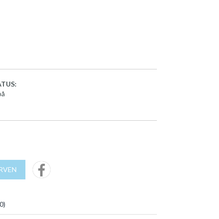
TUS:
på
URVEN
0
)