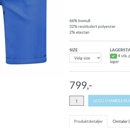
66% bomull
32% resirkulert polyester
2% elastan
SIZE
LAGERSTA
4 stk. 
lager
799,-
LEGG I HANDLEK
Produktdetaljer
Omtaler (