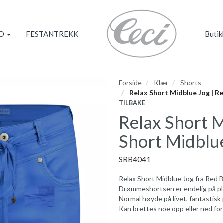
KO
FESTANTREKK
Butik
Forside
Klær
Shorts
Relax Short Midblue Jog | R
TILBAKE
Relax Short M
Short Midblue
SRB4041
Relax Short Midblue Jog fra Red 
Drømmeshortsen er endelig på pl
Normal høyde på livet, fantastisk 
Kan brettes noe opp eller ned for