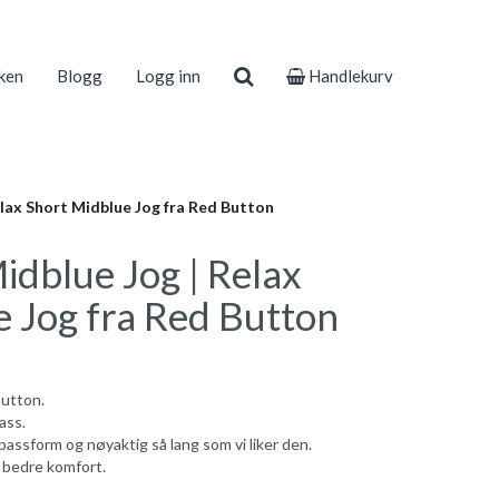
ken
Blogg
Logg inn
Handlekurv
elax Short Midblue Jog fra Red Button
idblue Jog | Relax
 Jog fra Red Button
Button.
ass.
passform og nøyaktig så lang som vi liker den.
 bedre komfort.