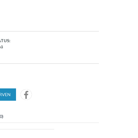
TUS:
på
URVEN
0
)