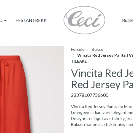
KO
FESTANTREKK
Butik
Forside
Bukse
Vincita Red Jersey Pants | V
TILBAKE
Vincita Red Je
Red Jersey P
23378107736600
Vincita Red Jersey Pants fra Max
Loungewear kan være elegant med
Designet er laget av et slinky jer
Buksen har en elastisk linning me