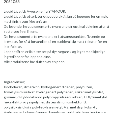
2061058
Liquid Lipstick Awesome fra Y´AMOUR.
Liquid Lipstick etterlater et pudderaktig lag på leppene for en myk,
matt finish som ikke gnis av.
De levende, høyt pigmenterte nyansene gir optimal dekning uten å
sette seg inn i linjene.
De høyt pigmenterte nyansene er i utgangspunktet flytende og
kremete, for så å forvandles til en pudderaktig matt tekstur for en
lett følelse.
Leppestiften er ikke testet på dyr, vegansk og laget med kjærlige
ingredienser for leppene dine.
Alle produktene har duften av en peon.
Ingredienser;
Isododekan, dimetikon, hydrogenert didecen, polybuten,
trimetylsiloksisilikat, hydrogenert polydecen, silikadimetylsilylat,
glimmer, oktyldodekanol, polypropylsilsesquioksan, HDI/trimetylol
heksyllaktonkrysspolymer, disteardimoniumhektoritt,
polysiloksisioksin, polytecylsyremetyl, 4,2, metylsynkoks, 4 ,
Hydrogenert styren/isopren kopolymer, polyhydroksystearinsyre,