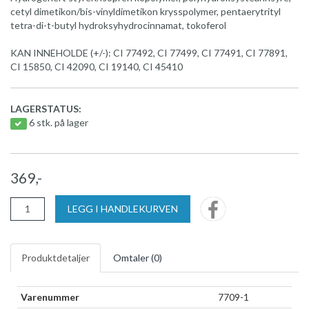
cetyl dimetikon/bis-vinyldimetikon krysspolymer, pentaerytrityl
tetra-di-t-butyl hydroksyhydrocinnamat, tokoferol
KAN INNEHOLDE (+/-): CI 77492, CI 77499, CI 77491, CI 77891,
CI 15850, CI 42090, CI 19140, CI 45410
LAGERSTATUS:
6 stk. på lager
369,-
LEGG I HANDLEKURVEN
Produktdetaljer
Omtaler (
0
)
Varenummer
7709-1