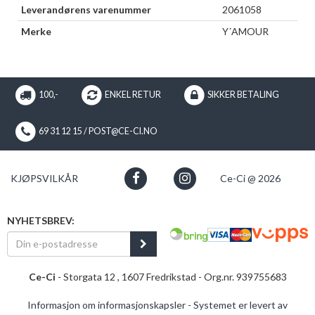
Leverandørens varenummer
2061058
Merke
Y´AMOUR
100,-
ENKEL RETUR
SIKKER BETALING
69 31 12 15 / POST@CE-CI.NO
KJØPSVILKÅR
Ce-Ci @ 2026
NYHETSBREV:
Ce-Ci
- Storgata 12 , 1607 Fredrikstad - Org.nr. 939755683
Informasjon om informasjonskapsler
-
Systemet er levert av