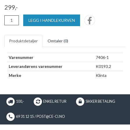
299,-
LEGG I HANDLEKURVEN
Produktdetaljer
Omtaler (
0
)
Varenummer
7406-1
Leverandørens varenummer
K0193.2
Merke
Klinta
100,-
ENKEL RETUR
SIKKER BETALING
69 31 12 15 / POST@CE-CI.NO