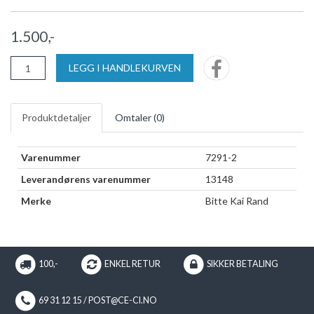
1.500,-
LEGG I HANDLEKURVEN
Produktdetaljer
Omtaler (
0
)
Varenummer
7291-2
Leverandørens varenummer
13148
Merke
Bitte Kai Rand
100,-
ENKEL RETUR
SIKKER BETALING
69 31 12 15 / POST@CE-CI.NO