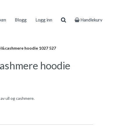
ken
Blogg
Logg inn
Handlekurv
l&cashmere hoodie 1027 527
ashmere hoodie
 av ull og cashmere.