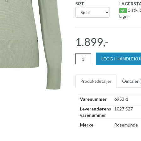
SIZE
LAGERSTA
1 stk. 
lager
1.899,-
LEGG I HANDLEK
Produktdetaljer
Omtaler (
Varenummer
6953-1
Leverandørens
1027 527
varenummer
Merke
Rosemunde