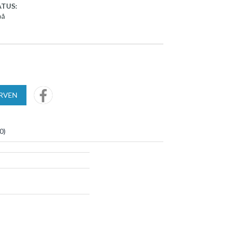
TUS:
på
URVEN
0
)