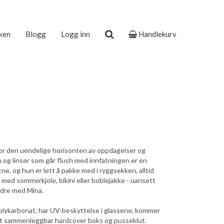
ken
Blogg
Logg inn
Handlekurv
for den uendelige horisonten av oppdagelser og
og linser som går flush med innfatningen er en
ne, og hun er lett å pakke med i ryggsekken, alltid
n med sommerkjole, bikini eller boblejakke - uansett
bedre med Mina.
s polykarbonat, har UV-beskyttelse i glassene, kommer
mt sammenleggbar hardcover boks og pusseklut.