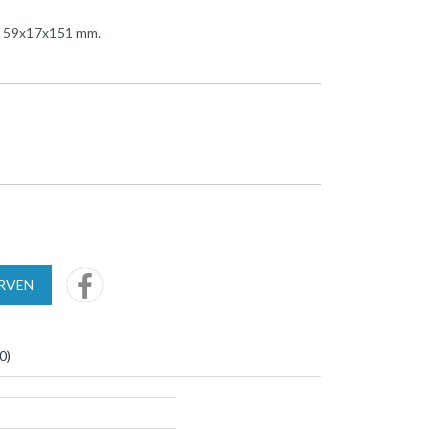
): 59x17x151 mm.
URVEN
0
)