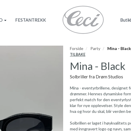
KO
FESTANTREKK
Butik
Forside
Party
Mina - Black
TILBAKE
Mina - Black
Solbriller fra Drøm Studios
Mina - eventyrbrillene, designet 
drømmer. Hennes dynamiske form 
perfekt match for den eventyrlyst
klar for nye opplevelser. Style de
hva og hvor du skal, blir verden 
Solbrillen er laget i høykvalitet
med inngravert logo og navn, sa