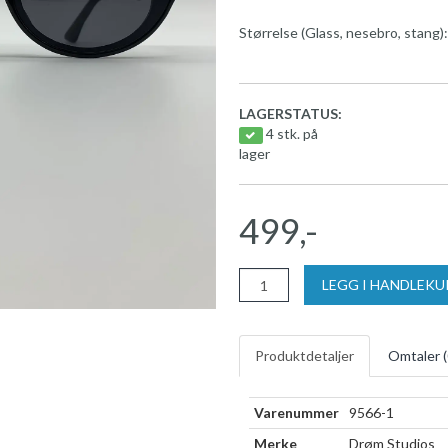
Størrelse (Glass, nesebro, stang
LAGERSTATUS:
4 stk. på
lager
499,-
LEGG I HANDLEK
Produktdetaljer
Omtaler (
Varenummer
9566-1
Merke
Drøm Studios