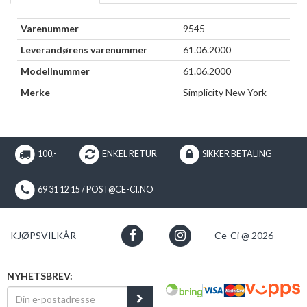
Varenummer
9545
Leverandørens varenummer
61.06.2000
Modellnummer
61.06.2000
Merke
Simplicity New York
100,-
ENKEL RETUR
SIKKER BETALING
69 31 12 15 / POST@CE-CI.NO
KJØPSVILKÅR
Ce-Ci @ 2026
NYHETSBREV: