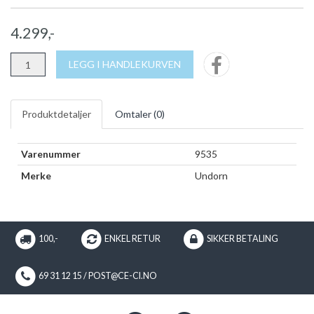
4.299,-
LEGG I HANDLEKURVEN
Produktdetaljer
Omtaler (
0
)
Varenummer
9535
Merke
Undorn
100,-
ENKEL RETUR
SIKKER BETALING
69 31 12 15 / POST@CE-CI.NO