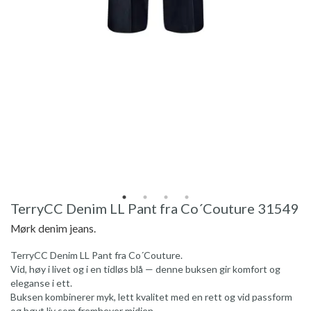
TerryCC Denim LL Pant fra Co´Couture 31549
Mørk denim jeans.
TerryCC Denim LL Pant fra Co´Couture.
Vid, høy i livet og i en tidløs blå — denne buksen gir komfort og
eleganse i ett.
Buksen kombinerer myk, lett kvalitet med en rett og vid passform
og høyt liv som fremhever midjen.