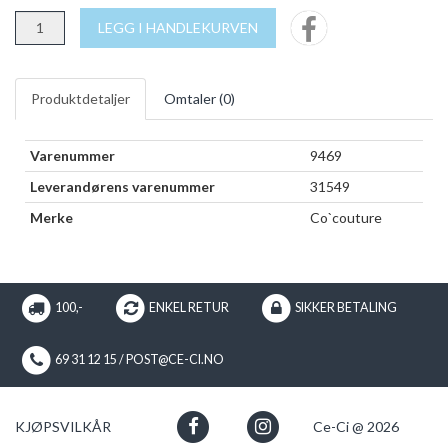
LEGG I HANDLEKURVEN
Produktdetaljer
Omtaler (
0
)
Varenummer
9469
Leverandørens varenummer
31549
Merke
Co`couture
100,-
ENKEL RETUR
SIKKER BETALING
69 31 12 15 / POST@CE-CI.NO
KJØPSVILKÅR
Ce-Ci @ 2026