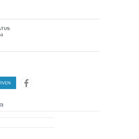
TUS:
på
URVEN
0
)