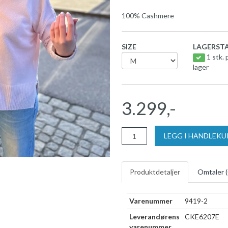
100% Cashmere
SIZE
LAGERSTA
1 stk. 
lager
3.299,-
LEGG I HANDLEK
Produktdetaljer
Omtaler (
Varenummer
9419-2
Leverandørens
CKE6207E
varenummer