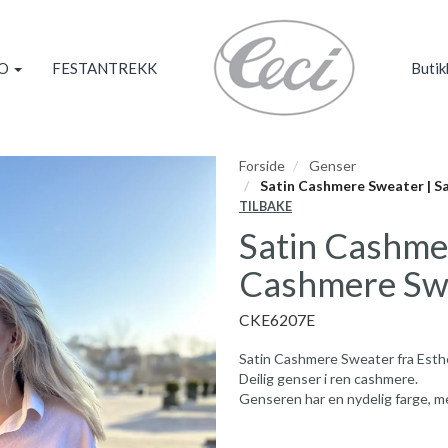
KO
FESTANTREKK
Butik
Forside
Genser
Satin Cashmere Sweater | S
TILBAKE
Satin Cashmer
Cashmere Swe
CKE6207E
Satin Cashmere Sweater fra Est
Deilig genser i ren cashmere.
Genseren har en nydelig farge, m