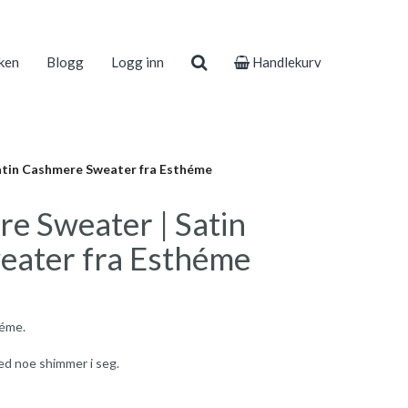
ken
Blogg
Logg inn
Handlekurv
atin Cashmere Sweater fra Esthéme
e Sweater | Satin
ater fra Esthéme
héme.
ed noe shimmer i seg.