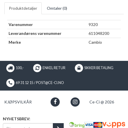
Produktdetaljer
Omtaler (
0
)
Varenummer
9320
Leverandørens varenummer
611048200
Merke
Cambio
100,-
ENKEL RETUR
SIKKER BETALING
69 31 12 15 / POST@CE-CI.NO
KJØPSVILKÅR
Ce-Ci @ 2026
NYHETSBREV: