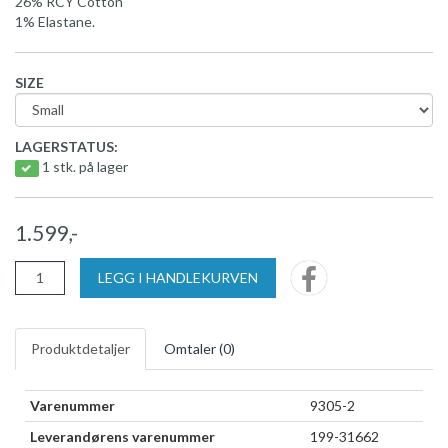
26% RCY Cotton
1% Elastane.
SIZE
LAGERSTATUS:
1 stk. på lager
1.599,-
LEGG I HANDLEKURVEN
Produktdetaljer
Omtaler (
0
)
Varenummer
9305-2
Leverandørens varenummer
199-31662