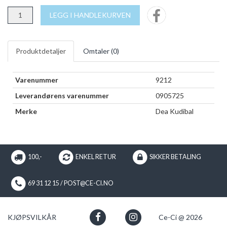
LEGG I HANDLEKURVEN
Produktdetaljer
Omtaler (
0
)
Varenummer
9212
Leverandørens varenummer
0905725
Merke
Dea Kudibal
100,-
ENKEL RETUR
SIKKER BETALING
69 31 12 15 / POST@CE-CI.NO
KJØPSVILKÅR
Ce-Ci @ 2026