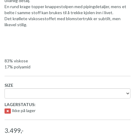
uvanlig detalj.
En rund krage topper knappestolpen med pipingdetaljer, mens et
belte i samme stoff kan brukes til å trekke kjolen inn i livet.
Det krøllete viskosestoffet med blomstertrykk er subtilt, men
likevel stilig.
83% viskose
17% polyamid
SIZE
LAGERSTATUS:
Ikke på lager
3.499,-