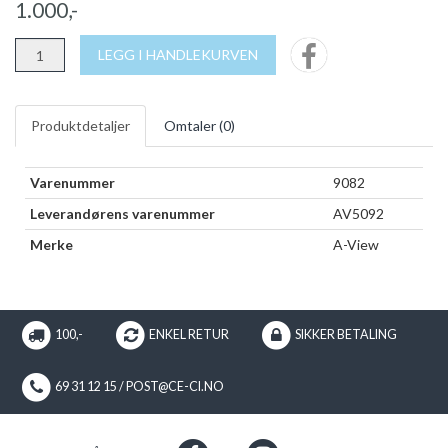
1.000,-
LEGG I HANDLEKURVEN
Produktdetaljer
Omtaler (
0
)
Varenummer
9082
Leverandørens varenummer
AV5092
Merke
A-View
100,-
ENKEL RETUR
SIKKER BETALING
69 31 12 15 / POST@CE-CI.NO