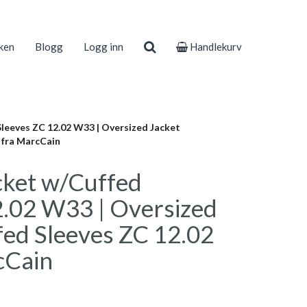
ken
Blogg
Logg inn
Handlekurv
leeves ZC 12.02 W33 | Oversized Jacket
 fra MarcCain
cket w/Cuffed
2.02 W33 | Oversized
fed Sleeves ZC 12.02
cCain