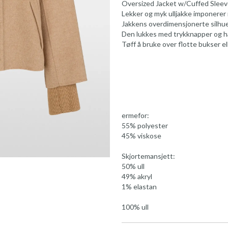
Oversized Jacket w/Cuffed Slee
Lekker og myk ulljakke imponere
Jakkens overdimensjonerte silhue
Den lukkes med trykknapper og ha
Tøff å bruke over flotte bukser ell
ermefor:
55% polyester
45% viskose
Skjortemansjett:
50% ull
49% akryl
1% elastan
100% ull