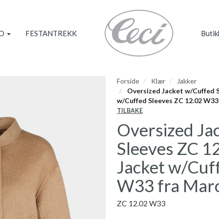
KO
FESTANTREKK
Butik
Forside
Klær
Jakker
Oversized Jacket w/Cuffed S
w/Cuffed Sleeves ZC 12.02 W33
TILBAKE
Oversized Ja
Sleeves ZC 1
Jacket w/Cuf
W33 fra Mar
ZC 12.02 W33