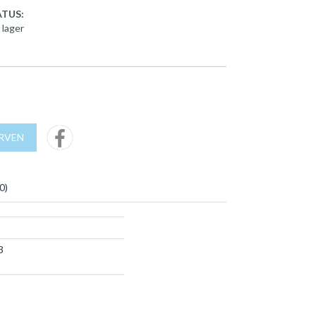
TUS:
 lager
URVEN
0
)
3