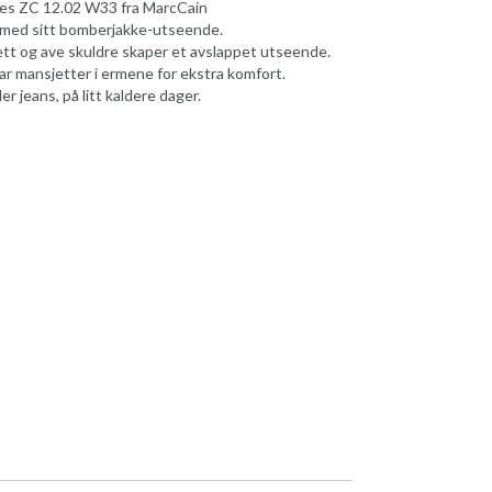
ves ZC 12.02 W33 fra MarcCain
r med sitt bomberjakke-utseende.
tt og ave skuldre skaper et avslappet utseende.
r mansjetter i ermene for ekstra komfort.
er jeans, på litt kaldere dager.