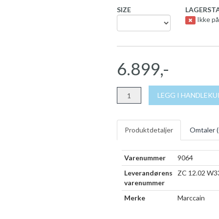
SIZE
LAGERSTA
Ikke på
6.899,-
LEGG I HANDLEK
Produktdetaljer
Omtaler (
Varenummer
9064
Leverandørens
ZC 12.02 W3
varenummer
Merke
Marccain