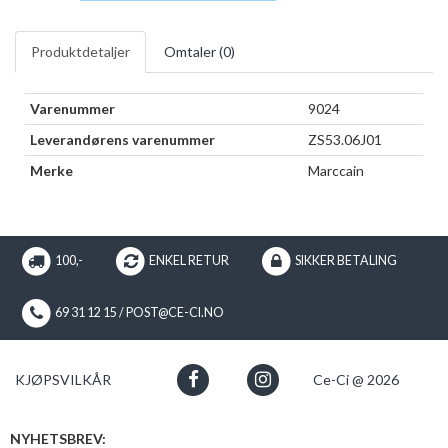
Produktdetaljer
Omtaler (
0
)
Varenummer
9024
Leverandørens varenummer
ZS53.06J01
Merke
Marccain
100,-
ENKEL RETUR
SIKKER BETALING
69 31 12 15 / POST@CE-CI.NO
KJØPSVILKÅR
Ce-Ci @ 2026
NYHETSBREV: