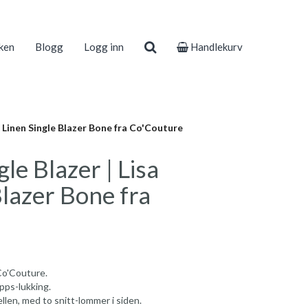
ken
Blogg
Logg inn
Handlekurv
sa Linen Single Blazer Bone fra Co'Couture
gle Blazer | Lisa
Blazer Bone fra
 Co'Couture.
apps-lukking.
llen, med to snitt-lommer i siden.