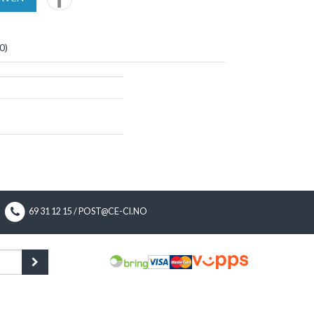
0
)
69 31 12 15 / POST@CE-CI.NO