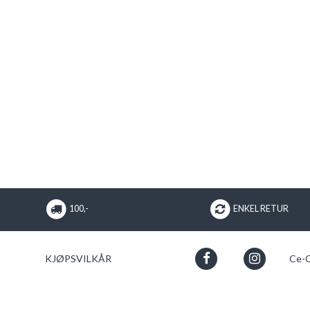
100,-
ENKEL RETUR
KJØPSVILKÅR
Ce-C