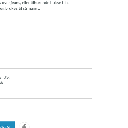
over jeans, eller tilhørende bukse i lin.
og brukes til så mangt.
TUS:
på
URVEN