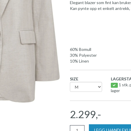
Elegant blazer som fint kan brukes 
Kan pynte opp et enkelt antrekk, 
60% Bomull
30% Polyester
10% Linen
SIZE
LAGERSTA
1 stk. 
lager
2.299,-
LEGG I HANDLEK