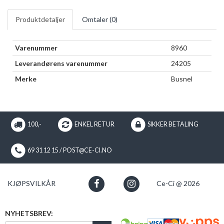
Produktdetaljer
Omtaler (
0
)
Varenummer
8960
Leverandørens varenummer
24205
Merke
Busnel
100,-
ENKEL RETUR
SIKKER BETALING
69 31 12 15 / POST@CE-CI.NO
KJØPSVILKÅR
Ce-Ci @ 2026
NYHETSBREV: