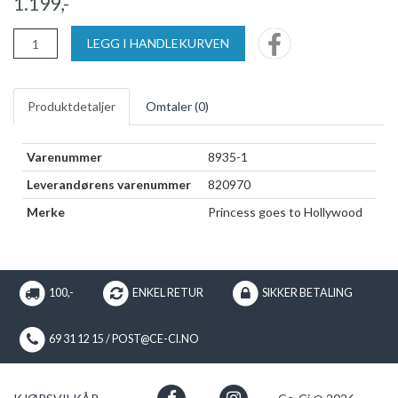
1.199,-
LEGG I HANDLEKURVEN
Produktdetaljer
Omtaler (
0
)
Varenummer
8935-1
Leverandørens varenummer
820970
Merke
Princess goes to Hollywood
100,-
ENKEL RETUR
SIKKER BETALING
69 31 12 15 / POST@CE-CI.NO