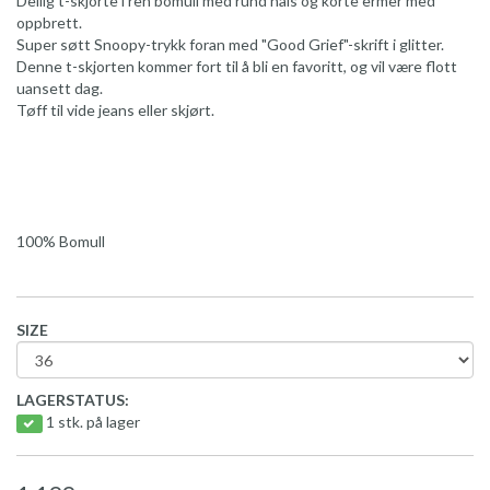
Deilig t-skjorte i ren bomull med rund hals og korte ermer med
oppbrett.
Super søtt Snoopy-trykk foran med "Good Grief"-skrift i glitter.
Denne t-skjorten kommer fort til å bli en favoritt, og vil være flott
uansett dag.
Tøff til vide jeans eller skjørt.
100% Bomull
SIZE
LAGERSTATUS:
1 stk. på lager