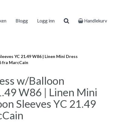
ken
Blogg
Logg inn
Handlekurv
leeves YC 21.49 W86 | Linen Mini Dress
6 fra MarcCain
ress w/Balloon
.49 W86 | Linen Mini
oon Sleeves YC 21.49
cCain