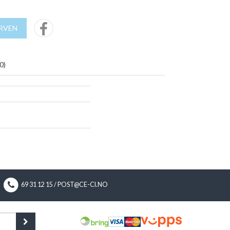
URVEN
0
)
69 31 12 15 / POST@CE-CI.NO