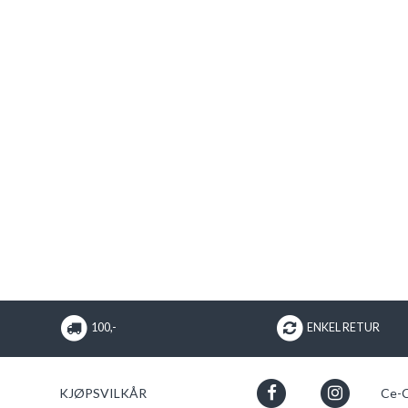
100,-
ENKEL RETUR
KJØPSVILKÅR
Ce-C