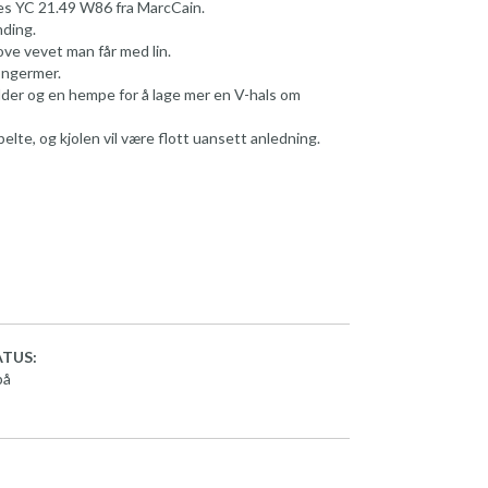
es YC 21.49 W86 fra MarcCain.
nding.
ove vevet man får med lin.
longermer.
lder og en hempe for å lage mer en V-hals om
te, og kjolen vil være flott uansett anledning.
TUS:
på