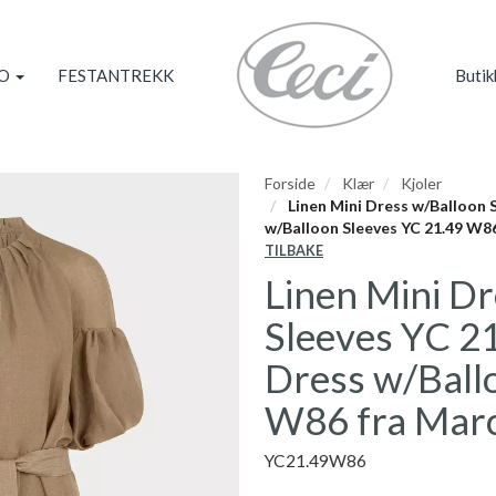
KO
FESTANTREKK
Butik
Forside
Klær
Kjoler
Linen Mini Dress w/Balloon S
w/Balloon Sleeves YC 21.49 W8
TILBAKE
Linen Mini D
Sleeves YC 21
Dress w/Ball
W86 fra Mar
YC21.49W86