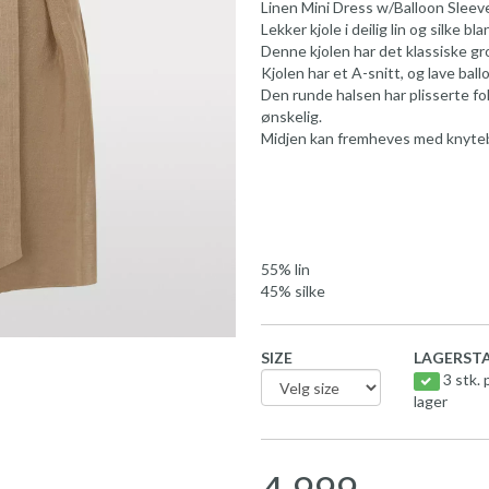
Linen Mini Dress w/Balloon Sleev
Lekker kjole i deilig lin og silke bla
Denne kjolen har det klassiske gr
Kjolen har et A-snitt, og lave bal
Den runde halsen har plisserte fo
ønskelig.
Midjen kan fremheves med knytebel
55% lin
45% silke
SIZE
LAGERSTA
3 stk. 
lager