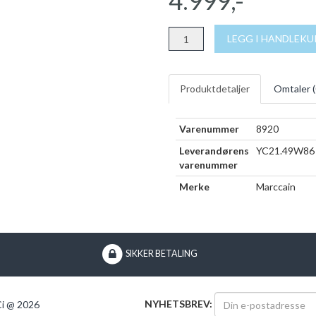
4.999,-
LEGG I HANDLEK
Produktdetaljer
Omtaler (
Varenummer
8920
Leverandørens
YC21.49W86
varenummer
Merke
Marccain
SIKKER BETALING
NYHETSBREV:
i @ 2026