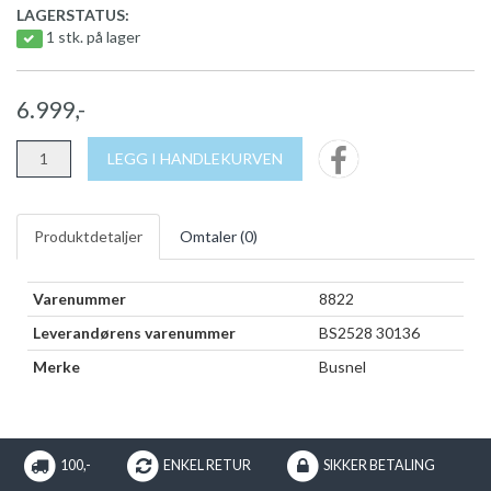
LAGERSTATUS:
1 stk. på lager
6.999,-
LEGG I HANDLEKURVEN
Produktdetaljer
Omtaler (
0
)
Varenummer
8822
Leverandørens varenummer
BS2528 30136
Merke
Busnel
100,-
ENKEL RETUR
SIKKER BETALING