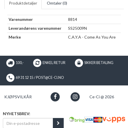
Produktdetaljer
Omtaler (
0
)
Varenummer
8814
Leverandørens varenummer
SS25009N
Merke
C.A.Y.A - Come As You Are
100,-
ENKEL RETUR
SIKKER BETALING
69 31 12 15 / POST@CE-CI.NO
KJØPSVILKÅR
Ce-Ci @ 2026
NYHETSBREV: