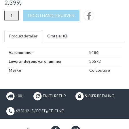
2.399,-
LEGG I HANDLEKURVEN
Produktdetaljer
Omtaler (
0
)
Varenummer
8486
Leverandørens varenummer
35572
Merke
Co`couture
100,-
ENKEL RETUR
SIKKER BETALING
69 31 12 15 / POST@CE-CI.NO