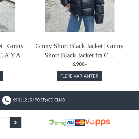
t | Ginny
Ginny Short Black Jacket | Ginny
 C.A.Y.A
Short Black Jacket fra C....
6.900,-
FLERE VARIANTER
69 31 12 15 / POST@CE-CI.NO